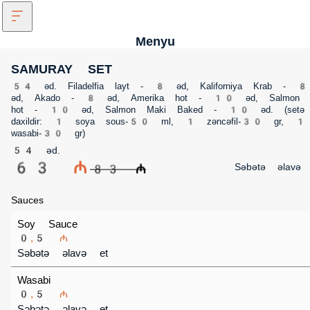
Menyu
SAMURAY SET
54 əd. Filadelfia layt - 8 əd, Kaliforniya Krab - 8 əd, Akado - 8 əd, Amerika 
- 10 əd, Salmon hot - 10 əd, Salmon Maki Baked - 10 əd. (setə daxildir: 1 s
sous-50 ml, 1 zəncəfil-30 gr, 1 wasabi-30 gr)
54 əd.
63 ₼
Səbətə əlavə
83 ₼
Sauces
Soy Sauce
0,5 ₼
Səbətə əlavə et
Wasabi
0,5 ₼
Səbətə əlavə et