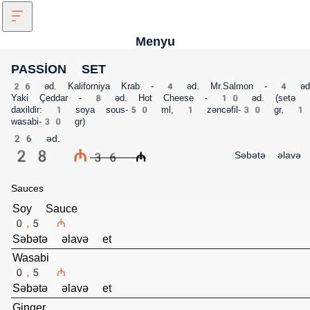
Menyu
PASSİON SET
26 əd. Kaliforniya Krab - 4 əd. Mr.Salmon - 4 əd
Yaki Çeddar - 8 əd. Hot Cheese - 10 əd. (setə
daxildir: 1 soya sous-50 ml, 1 zəncəfil-30 gr, 1
wasabi-30 gr)
26 əd.
28 ₼
Səbətə əlavə 
36 ₼
Sauces
Soy Sauce
0,5 ₼
Səbətə əlavə et
Wasabi
0,5 ₼
Səbətə əlavə et