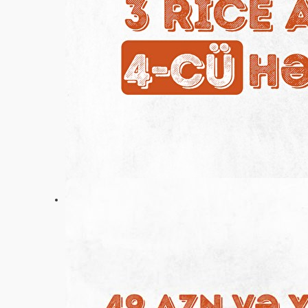
Ayarlar
+994 (55) 587-90-30
Əsas
Aksiyalar
Rəylər
Vakansiyalar
Haqqımızda