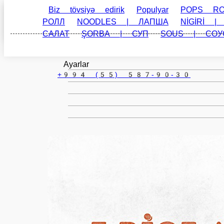
Baki
az