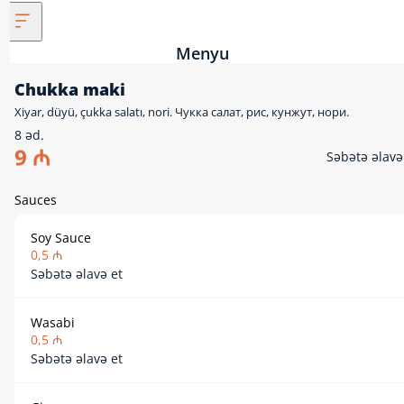
Menyu
Chukka maki
Xiyar, düyü, çukka salatı, nori. Чукка салат, рис, кунжут, нори.
8 əd.
9 ₼
Səbətə əlavə e
Sauces
Soy Sauce
0,5 ₼
Səbətə əlavə et
Wasabi
0,5 ₼
Səbətə əlavə et