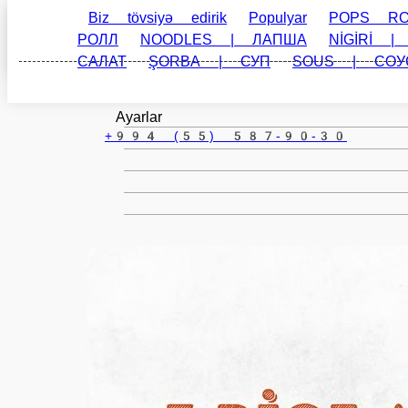
Baki
az