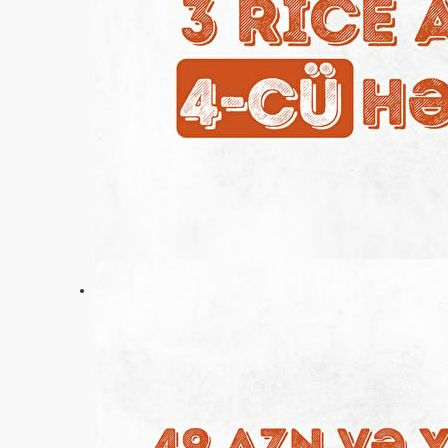
Ayarlar
+994 (55) 587-90-30
Əsas
Aksiyalar
Rəylər
Vakansiyalar
Haqqımızda