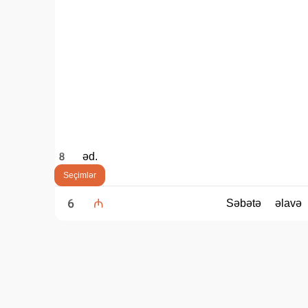
25 ₼
min. sifariş məbləği
4 ₼