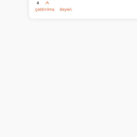
4 əd.
Seçimlər
6 ₼
Səbətə əlavə et
Sushitop chicken