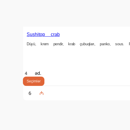
Düyü, krem ​​pendir, toyuq filesi, panko, sous. Рис, крем сыр, кури
4 əd.
Seçimlər
7 ₼
Səbətə əlavə et
Sushitop ebi