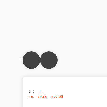
Sushitop crab
Düyü, krem ​​pendir, krab çubuqları, panko, sous. Рис, крем сыр, к