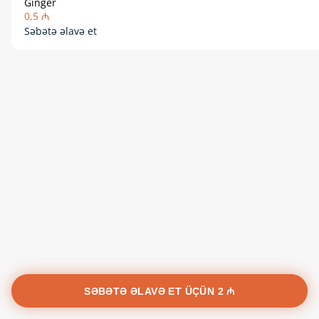
Ginger
0,5 ₼
Səbətə əlavə et
SƏBƏTƏ ƏLAVƏ ET ÜÇÜN
2 ₼