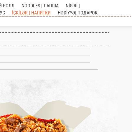
 ГОРЯЧИЙ РОЛЛ
NOODLES | ЛАПША
NİGİRİ |
SOUS | СОУС
İÇKİLƏR |