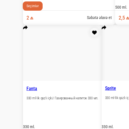
Multimeyvə şirəsi (200 ml) Мультивитаминов
200 ml.
Seçimlər
2 ₼