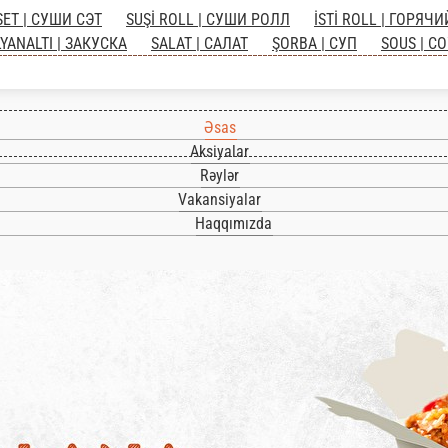
 SET | СУШИ СЭТ
SUŞİ ROLL | СУШИ РОЛЛ
İSTİ ROLL |
QƏLYANALTI | ЗАКУСКА
SALAT | САЛАТ
ŞORBA | СУП
Əsas
Aksiyalar
Rəylər
Vakansiyalar
Haqqımızda