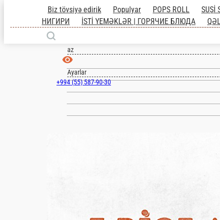
Biz tövsiyə edirik
Populyar
POPS ROLL
SUŞİ
НИГИРИ
İSTİ YEMƏKLƏR | ГОРЯЧИЕ БЛЮДА
Baki
НАПИТКИ
HƏDİYYƏ| ПОДАРОК
az
Ayarlar
+994 (55) 587-90-30