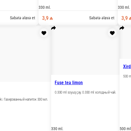
ый сок (200 мл)
500 ml.
2,5 ₼
Səbətə əlavə et
Səbətə əlavə et