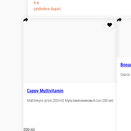
4 ₼
çatdırılma dəyəri
Cappy Multivitamin