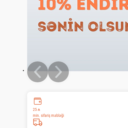
25 ₼
min. sifariş məbləği