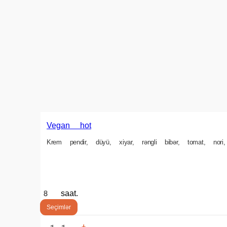
25 ₼
min. sifariş məbləği
4 ₼