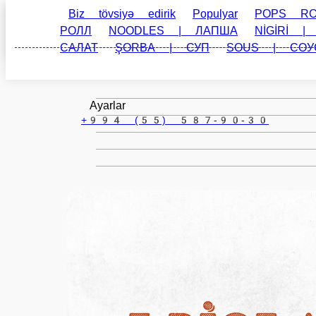
Baki
az