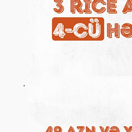
Ayarlar
+994 (55) 587-90-30
Əsas
Aksiyalar
Rəylər
Vakansiyalar
Haqqımızda