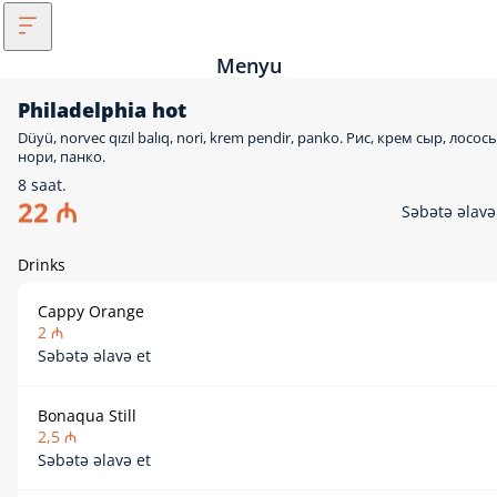
Menyu
Philadelphia hot
Düyü, norvec qızıl balıq, nori, krem pendir, panko. Рис, крем сыр, лосось
нори, панко.
8 saat.
22 ₼
Səbətə əlavə
Drinks
Cappy Orange
2 ₼
Səbətə əlavə et
Bonaqua Still
2,5 ₼
Səbətə əlavə et