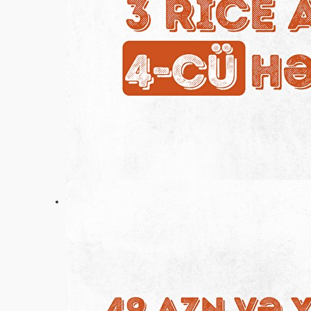
Ayarlar
+994 (55) 587-90-30
Əsas
Aksiyalar
Rəylər
Vakansiyalar
Haqqımızda