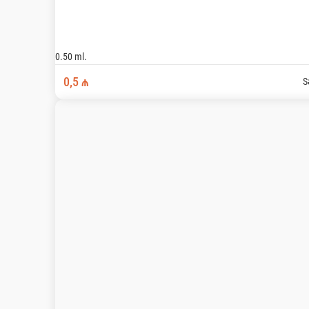
25 ₼
min. sifariş məbləği
4 ₼