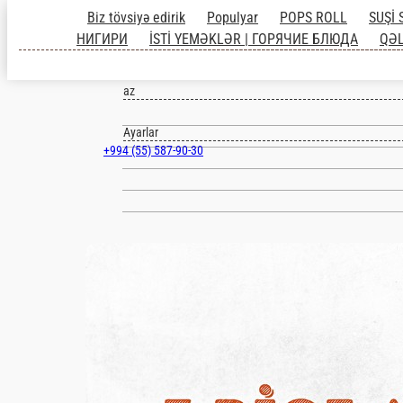
Baki
az