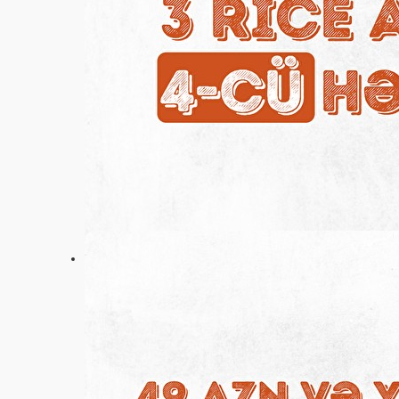
Ayarlar
+994 (55) 587-90-30
Əsas
Aksiyalar
Rəylər
Vakansiyalar
Haqqımızda