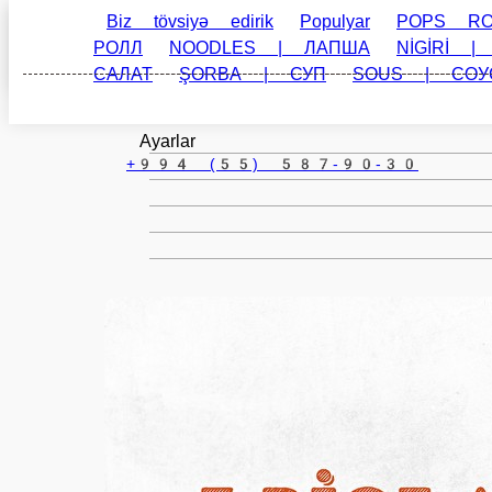
Baki
az