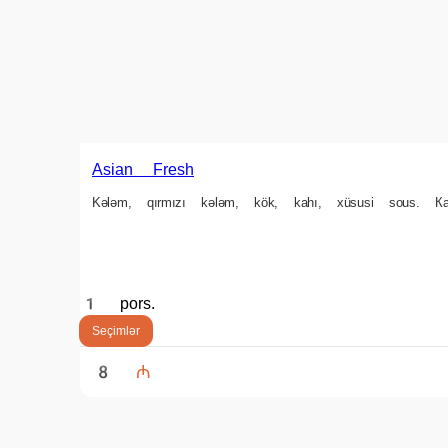
25 ₼
min. sifariş məbləği
4 ₼