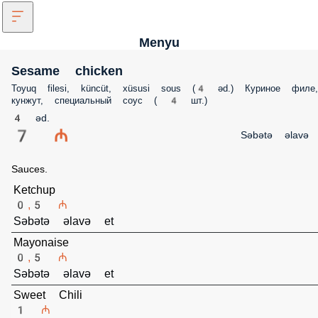
Menyu
Sesame chicken
Toyuq filesi, küncüt, xüsusi sous (4 əd.) Куриное филе,
кунжут, специальный соус ( 4 шт.)
4 əd.
7 ₼
Səbətə əlavə 
Sauces.
Ketchup
0,5 ₼
Səbətə əlavə et
Mayonaise
0,5 ₼
Səbətə əlavə et
Sweet Chili