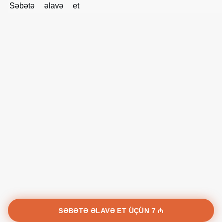
1 ₼
Səbətə əlavə et
SƏBƏTƏ ƏLAVƏ ET ÜÇÜN
7 ₼